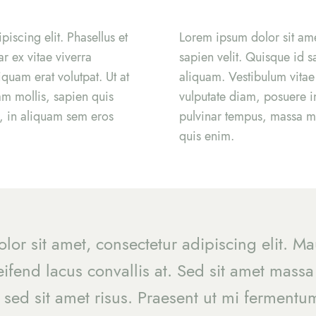
iscing elit. Phasellus et
Lorem ipsum dolor sit amet
ar ex vitae viverra
sapien velit. Quisque id sa
quam erat volutpat. Ut at
aliquam. Vestibulum vitae 
am mollis, sapien quis
vulputate diam, posuere i
s, in aliquam sem eros
pulvinar tempus, massa mi
quis enim.
or sit amet, consectetur adipiscing elit. Ma
leifend lacus convallis at. Sed sit amet massa
 sed sit amet risus. Praesent ut mi ferment