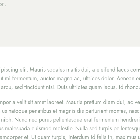
or.
iscing elit. Mauris sodales mattis dui, a eleifend lacus conv
 ut mi fermentum, auctor magna ac, ultrices dolor. Aenean eu
cu, sed tincidunt nisi. Duis ultricies quam lacus, id rhoncus
por a velit sit amet laoreet. Mauris pretium diam dui, ac ve
rius natoque penatibus et magnis dis parturient montes, nas
us nibh. Nunc nec purus pellentesque erat fermentum hendreri
s malesuada euismod molestie. Nulla sed turpis pellentesque
llamcorper et. Ut quam turpis, interdum id felis in, maximus ul